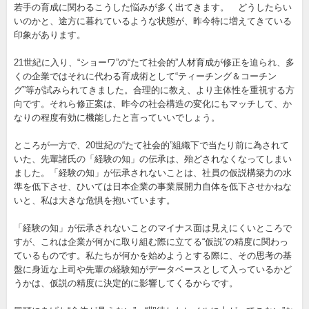
若手の育成に関わるこうした悩みが多く出てきます。 どうしたらい
いのかと、途方に暮れているような状態が、昨今特に増えてきている
印象があります。
21世紀に入り、“ショーワ”の“たて社会的”人材育成が修正を迫られ、多
くの企業ではそれに代わる育成術として“ティーチング＆コーチン
グ”等が試みられてきました。合理的に教え、より主体性を重視する方
向です。それら修正案は、昨今の社会構造の変化にもマッチして、か
なりの程度有効に機能したと言っていいでしょう。
ところが一方で、20世紀の“たて社会的”組織下で当たり前に為されて
いた、先輩諸氏の「経験の知」の伝承は、殆どされなくなってしまい
ました。「経験の知」が伝承されないことは、社員の仮説構築力の水
準を低下させ、ひいては日本企業の事業展開力自体を低下させかねな
いと、私は大きな危惧を抱いています。
「経験の知」が伝承されないことのマイナス面は見えにくいところで
すが、これは企業が何かに取り組む際に立てる“仮説”の精度に関わっ
ているものです。私たちが何かを始めようとする際に、その思考の基
盤に身近な上司や先輩の経験知がデータベースとして入っているかど
うかは、仮説の精度に決定的に影響してくるからです。