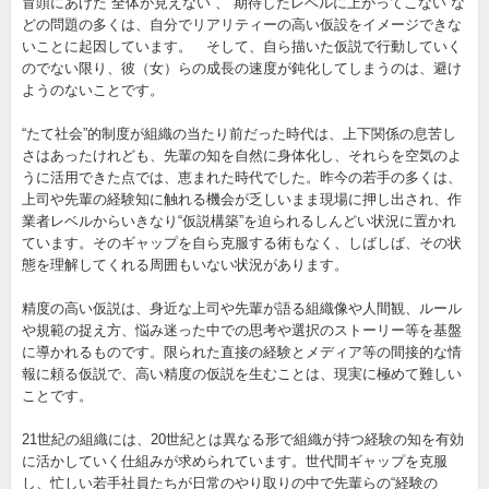
冒頭にあげた“全体が見えない”、“期待したレベルに上がってこない”な
どの問題の多くは、自分でリアリティーの高い仮設をイメージできな
いことに起因しています。 そして、自ら描いた仮説で行動していく
のでない限り、彼（女）らの成長の速度が鈍化してしまうのは、避け
ようのないことです。
“たて社会”的制度が組織の当たり前だった時代は、上下関係の息苦し
さはあったけれども、先輩の知を自然に身体化し、それらを空気のよ
うに活用できた点では、恵まれた時代でした。昨今の若手の多くは、
上司や先輩の経験知に触れる機会が乏しいまま現場に押し出され、作
業者レベルからいきなり“仮説構築”を迫られるしんどい状況に置かれ
ています。そのギャップを自ら克服する術もなく、しばしば、その状
態を理解してくれる周囲もいない状況があります。
精度の高い仮説は、身近な上司や先輩が語る組織像や人間観、ルール
や規範の捉え方、悩み迷った中での思考や選択のストーリー等を基盤
に導かれるものです。限られた直接の経験とメディア等の間接的な情
報に頼る仮説で、高い精度の仮説を生むことは、現実に極めて難しい
ことです。
21世紀の組織には、20世紀とは異なる形で組織が持つ経験の知を有効
に活かしていく仕組みが求められています。世代間ギャップを克服
し、忙しい若手社員たちが日常のやり取りの中で先輩らの“経験の