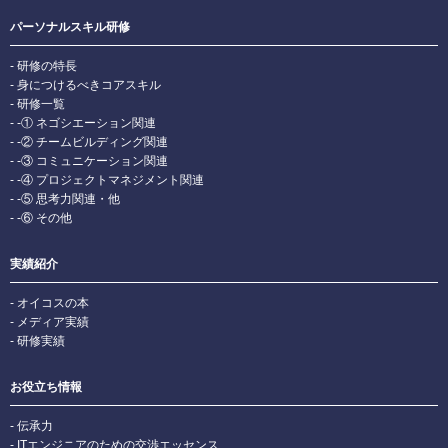
パーソナルスキル研修
研修の特長
身につけるべきコアスキル
研修一覧
-① ネゴシエーション関連
-② チームビルディング関連
-③ コミュニケーション関連
-④ プロジェクトマネジメント関連
-⑤ 思考力関連・他
-⑥ その他
実績紹介
オイコスの本
メディア実績
研修実績
お役立ち情報
伝承力
ITエンジニアのための交渉エッセンス