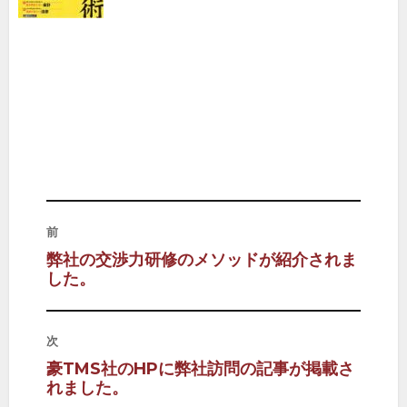
投
前
稿
前
弊社の交渉力研修のメソッドが紹介されま
の
した。
ナ
投
稿:
ビ
ゲ
次
ー
次
豪TMS社のHPに弊社訪問の記事が掲載さ
シ
の
れました。
投
ョ